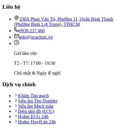
Liên hệ
336A Phan Văn Trị, Phường 11, Quận Bình Thạnh
(Phường Bình Lợi Trung), TPHCM
0938 237 460
info@ocaclinic.vn
Giờ làm việc
T2 - T7: 17:00 - 19:30
Chủ nhật & Ngày lễ nghỉ
Dịch vụ chính
Khám Tim mạch
Siêu âm Tim Doppler
Siêu âm Mạch máu
Điện tâm đồ (ECG)
Holter ECG 24h
Holter Huyết áp 24h