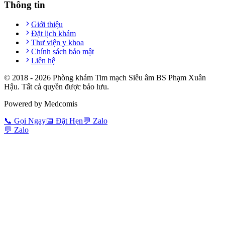
Thông tin
Giới thiệu
Đặt lịch khám
Thư viện y khoa
Chính sách bảo mật
Liên hệ
© 2018 -
2026
Phòng khám Tim mạch Siêu âm BS Phạm Xuân
Hậu. Tất cả quyền được bảo lưu.
Powered by Medcomis
📞
Gọi Ngay
📅
Đặt Hẹn
💬
Zalo
💬
Zalo