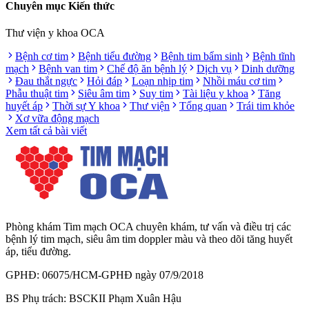
Chuyên mục Kiến thức
Thư viện y khoa OCA
Bệnh cơ tim
Bệnh tiểu đường
Bệnh tim bẩm sinh
Bệnh tĩnh
mạch
Bệnh van tim
Chế độ ăn bệnh lý
Dịch vụ
Dinh dưỡng
Đau thắt ngực
Hỏi đáp
Loạn nhịp tim
Nhồi máu cơ tim
Phẫu thuật tim
Siêu âm tim
Suy tim
Tài liệu y khoa
Tăng
huyết áp
Thời sự Y khoa
Thư viện
Tổng quan
Trái tim khỏe
Xơ vữa động mạch
Xem tất cả bài viết
Phòng khám Tim mạch OCA chuyên khám, tư vấn và điều trị các
bệnh lý tim mạch, siêu âm tim doppler màu và theo dõi tăng huyết
áp, tiểu đường.
GPHĐ: 06075/HCM-GPHĐ ngày 07/9/2018
BS Phụ trách: BSCKII Phạm Xuân Hậu