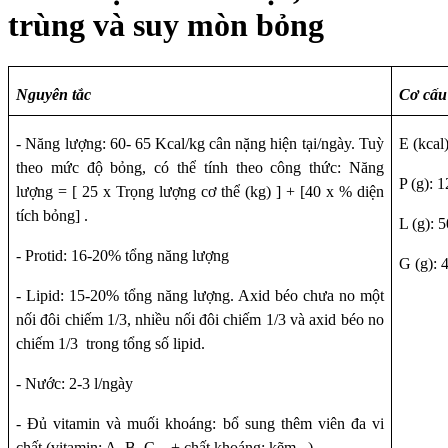
trùng và suy mòn bỏng
Nguyên tắc
Cơ cấu
- Năng lượng: 60- 65 Kcal/kg cân nặng hiện tại/ngày. Tuỳ
E (kcal
theo mức độ bỏng, có thể tính theo công thức: Năng
P (g): 
lượng =
[
25 x Trọng lượng cơ thể (kg)
]
+
[
40 x % diện
tích bỏng
]
.
L (g): 
- Protid: 16-20% tổng năng lượng
G (g): 
- Lipid: 15-20% tổng năng lượng.
A
xid béo chưa no một
nối đôi chiếm 1/3, nhiều nối đôi chiếm 1/3 và axid béo no
chiếm 1/3 trong tổng số lipid.
- Nước: 2-3 l/ngày
- Đủ vitamin và muối khoáng: bổ sung thêm viên đa vi
chất (vitamin: A, B, C... + chất khoáng: kẽm...).