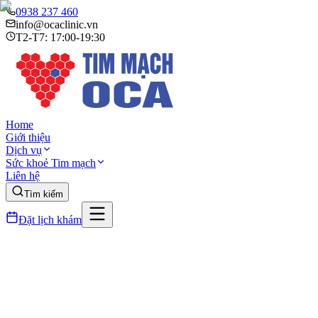
0938 237 460
info@ocaclinic.vn
T2-T7: 17:00-19:30
Home
Giới thiệu
Dịch vụ
Sức khoẻ Tim mạch
Liên hệ
Tìm kiếm
Đặt lịch khám