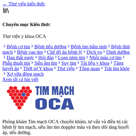
← Thư viện kiến thức
Chuyên mục Kiến thức
Thư viện y khoa OCA
Bệnh cơ tim
Bệnh tiểu đường
Bệnh tim bẩm sinh
Bệnh tĩnh
mạch
Bệnh van tim
Chế độ ăn bệnh lý
Dịch vụ
Dinh dưỡng
Đau thắt ngực
Hỏi đáp
Loạn nhịp tim
Nhồi máu cơ tim
Phẫu thuật tim
Siêu âm tim
Suy tim
Tài liệu y khoa
Tăng
huyết áp
Thời sự Y khoa
Thư viện
Tổng quan
Trái tim khỏe
Xơ vữa động mạch
Xem tất cả bài viết
Phòng khám Tim mạch OCA chuyên khám, tư vấn và điều trị các
bệnh lý tim mạch, siêu âm tim doppler màu và theo dõi tăng huyết
áp, tiểu đường.