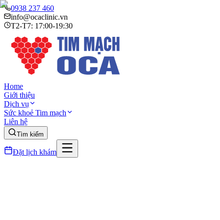
0938 237 460
info@ocaclinic.vn
T2-T7: 17:00-19:30
Home
Giới thiệu
Dịch vụ
Sức khoẻ Tim mạch
Liên hệ
Tìm kiếm
Đặt lịch khám