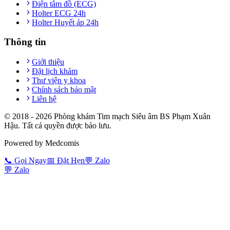
Điện tâm đồ (ECG)
Holter ECG 24h
Holter Huyết áp 24h
Thông tin
Giới thiệu
Đặt lịch khám
Thư viện y khoa
Chính sách bảo mật
Liên hệ
© 2018 -
2026
Phòng khám Tim mạch Siêu âm BS Phạm Xuân
Hậu. Tất cả quyền được bảo lưu.
Powered by Medcomis
📞
Gọi Ngay
📅
Đặt Hẹn
💬
Zalo
💬
Zalo