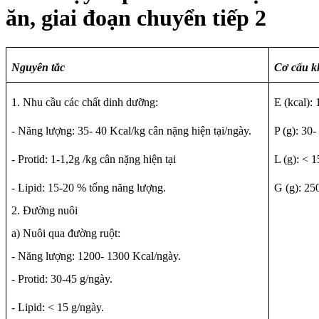
ăn, giai đoạn chuyển tiếp 2
Nguyên tắc
Cơ cấu k
1. Nhu cầu các chất dinh dưỡng:
E (kcal):
-
Năng lượng: 35- 40 Kcal/kg cân nặng hiện tại/ngày.
P (g): 30-
- Protid: 1-1,2g /kg cân nặng hiện tại
L (g): < 1
- Lipid: 15-20 % tổng năng lượng.
G (g): 25
2. Đường nuôi
a) Nuôi qua đường ruột:
- Năng lượng: 1200- 1300 Kcal/ngày.
- Protid: 30-45 g/ngày.
- Lipid: < 15 g/ngày.