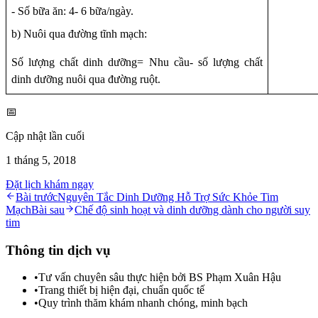
- Số bữa ăn: 4- 6 bữa/ngày.
b) Nuôi qua đường tĩnh mạch:
Số lượng chất dinh dưỡng= Nhu cầu- số lượng chất
dinh dưỡng nuôi qua đường ruột.
📅
Cập nhật lần cuối
1 tháng 5, 2018
Đặt lịch khám ngay
Bài trước
Nguyên Tắc Dinh Dưỡng Hỗ Trợ Sức Khỏe Tim
Mạch
Bài sau
Chế độ sinh hoạt và dinh dưỡng dành cho người suy
tim
Thông tin dịch vụ
•
Tư vấn chuyên sâu thực hiện bởi BS Phạm Xuân Hậu
•
Trang thiết bị hiện đại, chuẩn quốc tế
•
Quy trình thăm khám nhanh chóng, minh bạch